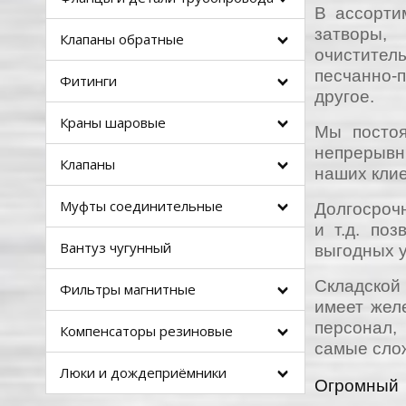
В ассорти
затворы,
Клапаны обратные
очистител
песчанно-
Фитинги
другое.
Краны шаровые
Мы постоя
непрерывн
Клапаны
наших клие
Муфты соединительные
Долгосроч
и т.д. по
Вантуз чугунный
выгодных у
Складской 
Фильтры магнитные
имеет жел
персонал,
Компенсаторы резиновые
самые сло
Люки и дождеприёмники
Огромный